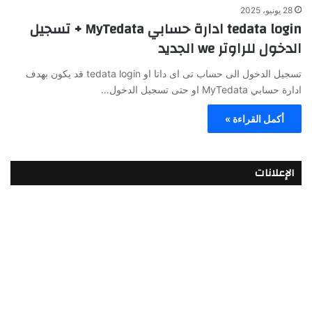
28 يونيو، 2025
tedata login ادارة حسابي MyTedata + تسجيل
الدخول للراوتر we الجديد
تسجيل الدخول الى حساب تى اى داتا او tedata login قد يكون بهدف
ادارة حسابي MyTedata او حتى تسجيل الدخول…
أكمل القراءة »
الإعلانات