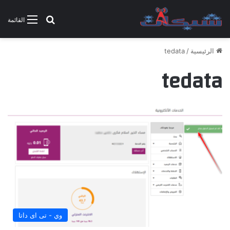
بحث عن
القائمة
الرئيسية
/
tedata
tedata
وي - تى اى داتا