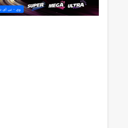
وي - تى اى دا