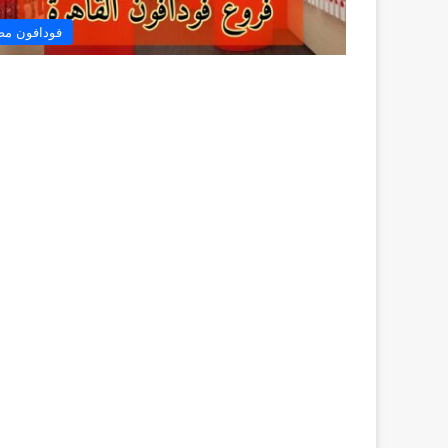
فودافون مص