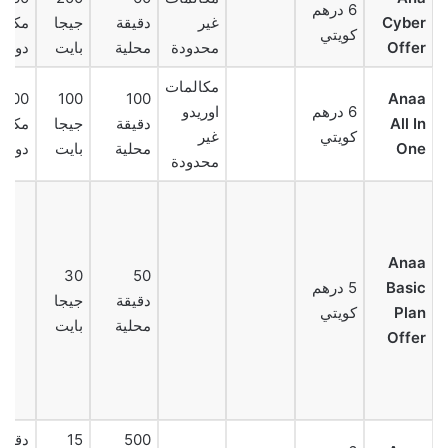
6 درهم
Cyber
غير
دقيقة
جيجا
مكال
كويتي
Offer
محدودة
محلية
بايت
دولية
مكالمات
Anaa
100
100
0
6 درهم
اوريدو
All In
دقيقة
جيجا
مكال
كويتي
غير
One
محلية
بايت
دولية
محدودة
Anaa
30
50
Basic
5 درهم
دقيقة
جيجا
Plan
كويتي
محلية
بايت
Offer
500
15
دقائق