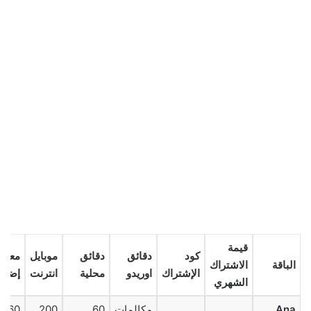
قيمة
كود
دقائق
دقائق
موبايل
معلو
الباقة
الاشتراك
الإشتراك
اوريدو
محلية
انترنت
إضافي
الشهري
Ana
مكالمات
60
200
60 