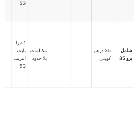
5G
1 تيرا
شامل
35 درهم
مكالمات
بايت
برو 35
كويتي
بلا حدود
انترنت
5G