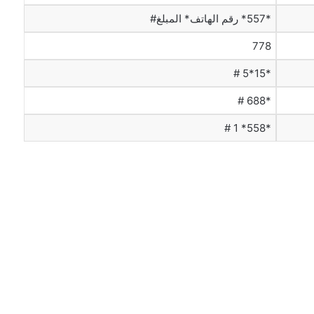
*557* رقم الهاتف* المبلغ#
778
*15*5 #
*688 #
*558* 1 #