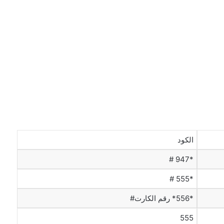
الكود
*947 #
*555 #
*556* رقم الكارت#
555