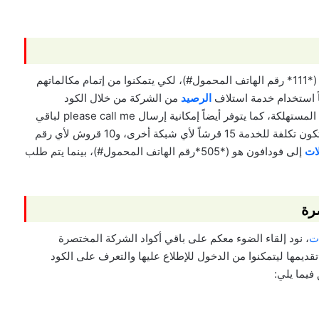
ووفرت etisalat الخدمة لعملائها من خلال الكود المختصر (*111* رقم الهاتف المحمول#)، لكي يتمكنوا من إتمام مكالماتهم
ضاً استخدام خدمة استلاف
الرصيد
من الشركة من خلال الكود
المختصر (*911#)، لحين إعادة شحن الخط وخصم القيمة المستهلكة، كما يتوفر أيضاً إمكانية إرسال please call me لباقي
شركات الاتصالات من خلال عدة أكواد مختصرة، على أن تكون تكلفة للخدمة 15 قرشاً لأي شبكة أخرى، و10 قروش لأي رقم
ات
إلى فودافون هو (*505*رقم الهاتف المحمول#)، بينما يتم طلب
رة
ات
، نود إلقاء الضوء معكم على باقي أكواد الشركة المختصرة
تقديمها ليتمكنوا من الدخول للإطلاع عليها والتعرف على الكود
فيما يلي: