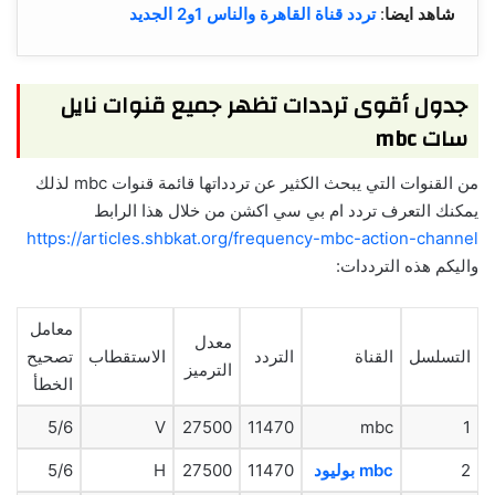
شاهد ايضا
:
تردد قناة القاهرة والناس 1و2 الجديد
جدول أقوى ترددات تظهر جميع قنوات نايل
سات mbc
من القنوات التي يبحث الكثير عن تردداتها قائمة قنوات mbc لذلك
يمكنك التعرف تردد ام بي سي اكشن من خلال هذا الرابط
https://articles.shbkat.org/frequency-mbc-action-channel
واليكم هذه الترددات:
معامل
معدل
التسلسل
القناة
التردد
الاستقطاب
تصحيح
الترميز
الخطأ
5/6
V
27500
11470
mbc
1
2
mbc بوليود
11470
27500
H
5/6