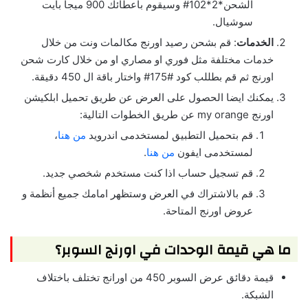
الشحن*2*102# وسيقوم باعطائك 900 ميجا بايت
سوشيال.
الخدمات
: قم بشحن رصيد اورنج مكالمات ونت من خلال
خدمات مختلفة مثل فوري او مصاري او من خلال كارت شحن
اورنج ثم قم بطللب كود #175# واختار باقة ال 450 دقيقة.
يمكنك ايضا الحصول على العرض عن طريق تحميل ابلكيشن
اورنج my orange عن طريق الخطوات التالية:
قم بتحميل التطبيق لمستخدمى اندرويد
من هنا
،
لمستخدمى ايفون
من هنا
.
قم تسجيل حساب اذا كنت مستخدم شخصي جديد.
قم بالاشتراك في العرض وستظهر امامك جميع أنظمة و
عروض اورنج المتاحة.
ما هي قيمة الوحدات في اورنج السوبر؟
قيمة دقائق عرض السوبر 450 من اورانج تختلف باختلاف
الشبكة.