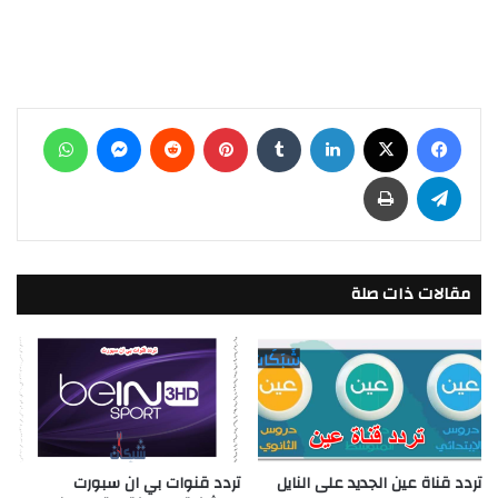
فيسبوك
‫X
لينكدإن
بينتيريست
ماسنجر
واتساب
تيلقرام
طباعة
مقالات ذات صلة
تردد قناة عين الجديد على النايل
تردد قنوات بي ان سبورت