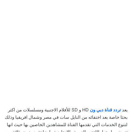
يعد
تردد قناة دبي ون
HD و SD للأفلام الاجنبية ومسلسلات من اكثر
بحثا خاصة بعد اختفائه من النايل سات في مصر وشمال افريقيا وذلك
لتنوع الخدمات التي تقدمها القناة للمشاهدين الخاصين بها حيث انها
تعرض برامجها باللغتين العربية والانجليزية وايضا تقوم بعرض ثلاثة من