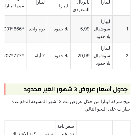
ليبارا
بالريال
ليبارا
ليبارا
ميديا ليبارا
السعودي
ليبارا
1
سوشيال
5,99
بلا حدود
يوم واحد
*666*#001
بلا حدود
ليبارا
2
سوشيال
29,99
بلا حدود
7 أيام
*777*#07
بلا حدود
جدول أسعار عروض 3 شهور الغير محدود
تتيح شركة ليبارا من خلال عروض نت 3 أشهر المسبقة الدفع عدة
خيارات على النحو التالي:
سعر باقة
نت غير
سعة
كود الاشتراك