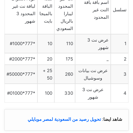
اسم باقة باقة
المحدود
الباقة
لباقة نت غير
تسلسل
النت غير
ليبارا
بالميجا
المحدود 3
المحدود
بالريال
بايت
شهور
السعودي
عرض نت 3
*777*#1000
10
110
1
شهور
*777*#2000
20
175
_
2
عرض نت بيانات
25 +
*777*#50000
260
3
وسوشيال
50
عرض نت 3
*777*#01000
100
330
4
شهور
شاهد ايضا
:
تحويل رصيد من السعودية لمصر موبايلي