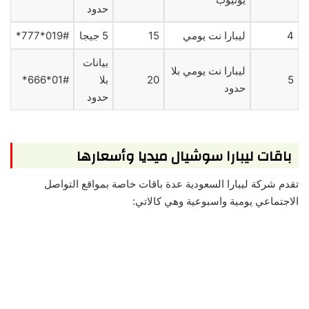
حدود
4
ليبارا نت يومي
15
5 جيجا
019#*777*
بيانات
ليبارا نت يومي بلا
5
20
بلا
01#*666*
حدود
حدود
باقات ليبارا سوشيال ميديا وأسعارها
تقدم شركة ليبارا السعودية عدة باقات خاصة بمواقع التواصل
الاجتماعي يومية واسبوعية وهي كالاتي: