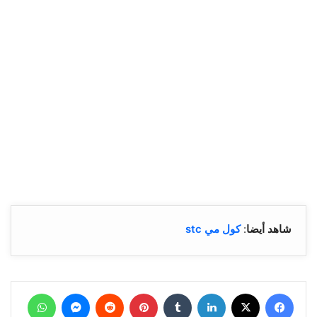
شاهد أيضا
:
كول مي stc
فيسبوك
‫X
لينكدإن
بينتيريست
ماسنجر
واتساب