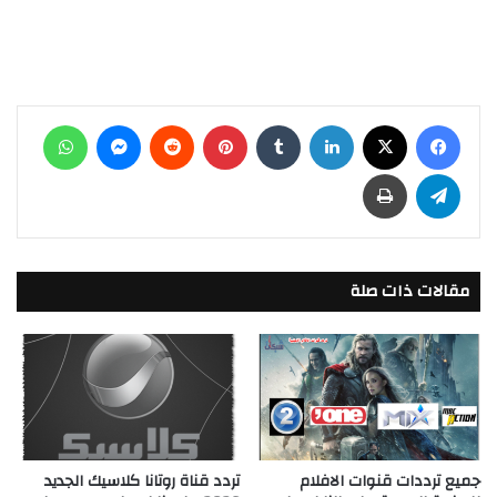
فيسبوك
‫X
لينكدإن
بينتيريست
ماسنجر
واتساب
تيلقرام
طباعة
مقالات ذات صلة
جميع ترددات قنوات الافلام
تردد قناة روتانا كلاسيك الجديد